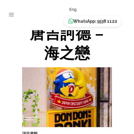
驚安の殿堂
Eng
WhatsApp: 5538 1122
唐吉訶德 –
海之戀
項目資料