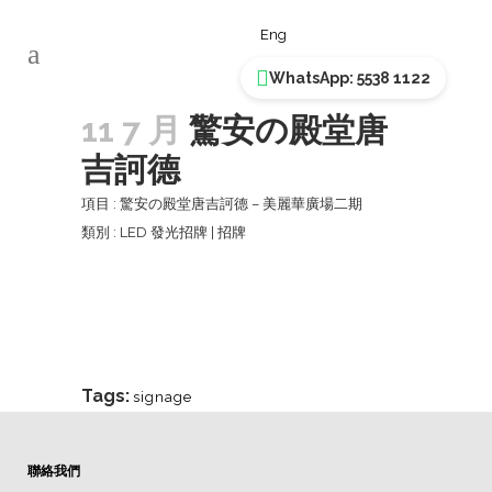
驚安の殿堂唐吉訶德
Eng
WhatsApp: 5538 1122
11 7 月
驚安の殿堂唐
吉訶德
項目 : 驚安の殿堂唐吉訶德 – 美麗華廣場二期
類別 : LED 發光招牌 | 招牌
Tags:
signage
聯絡我們