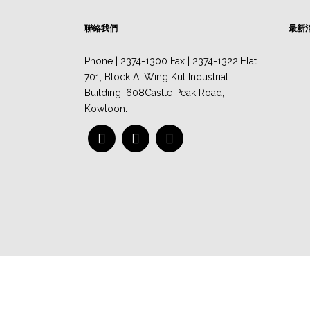
聯絡我們
最新
Phone | 2374-1300 Fax | 2374-1322 Flat
701, Block A, Wing Kut Industrial
Building, 608Castle Peak Road,
Kowloon.