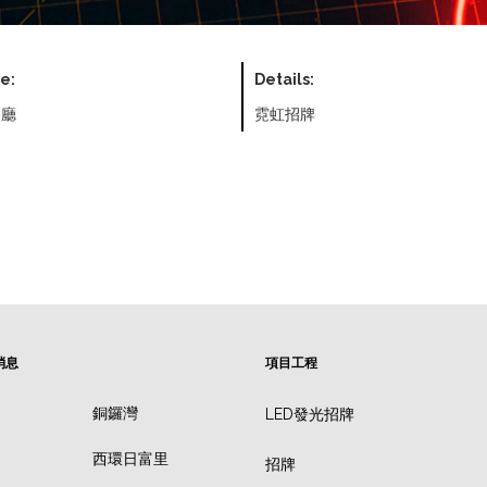
e:
Details:
餐廳
霓虹招牌
消息
項目工程
銅鑼灣
LED發光招牌
西環日富里
招牌