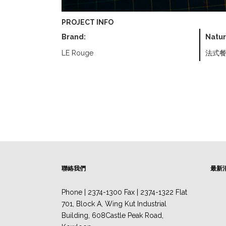
PROJECT INFO
Brand:
Natur
LE Rouge
法式
聯絡我們
最新
Phone | 2374-1300 Fax | 2374-1322 Flat
701, Block A, Wing Kut Industrial
Building, 608Castle Peak Road,